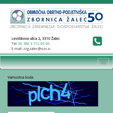
Levstikova ulica 2, 3310 Žalec
Tel:
00 386 3 712 05 00
E-mail: zzg.zalec@ozs.si
Toggl
navig
Varnostna koda