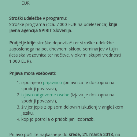
EUR.
Stroški udeležbe v programu:
Stroške programa (cca. 7.000 EUR na udeleženca)
krije
javna agencija SPIRIT Slovenija
.
Podjetje krije
stroške depozita* ter stroške udeležbe
zaposlenega na pet dnevnem sklopu seminarjev v tujini
(letalska vozovnica ter nočitve, v okvirni skupni vrednosti
1.000 EUR).
Prijava mora vsebovati:
izpolnjeno
prijavnico
(prijavnica je dostopna na
spodnji povezavi),
izjavo odgovorne osebe
(izjava je dostopna na
spodnji povezavi),
življenjepis z opisom delovnih izkušenj v angleškem
jeziku,
kopijo potrdila o pridobljeni izobrazbi.
Prijavo pošljite najkasneje do
srede, 21. marca 2018
, na