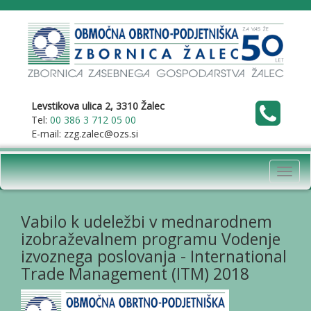
Levstikova ulica 2, 3310 Žalec
Tel:
00 386 3 712 05 00
E-mail: zzg.zalec@ozs.si
Toggl
navig
Vabilo k udeležbi v mednarodnem
izobraževalnem programu Vodenje
izvoznega poslovanja - International
Trade Management (ITM) 2018