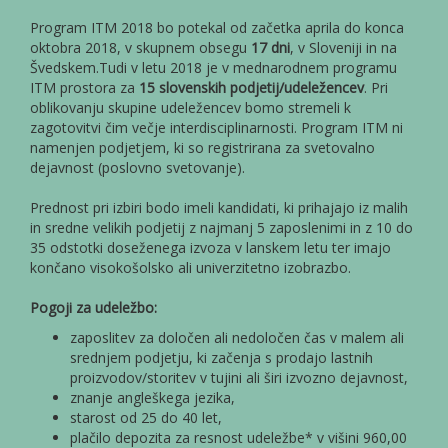
Program ITM 2018 bo potekal od začetka aprila do konca
oktobra 2018, v skupnem obsegu
17 dni
, v Sloveniji in na
Švedskem.Tudi v letu 2018 je v mednarodnem programu
ITM prostora za
15 slovenskih podjetij/udeležencev
. Pri
oblikovanju skupine udeležencev bomo stremeli k
zagotovitvi čim večje interdisciplinarnosti. Program ITM ni
namenjen podjetjem, ki so registrirana za svetovalno
dejavnost (poslovno svetovanje).
Prednost pri izbiri bodo imeli kandidati, ki prihajajo iz malih
in sredne velikih podjetij z najmanj 5 zaposlenimi in z 10 do
35 odstotki doseženega izvoza v lanskem letu ter imajo
končano visokošolsko ali univerzitetno izobrazbo.
Pogoji za udeležbo:
zaposlitev za določen ali nedoločen čas v malem ali
srednjem podjetju, ki začenja s prodajo lastnih
proizvodov/storitev v tujini ali širi izvozno dejavnost,
znanje angleškega jezika,
starost od 25 do 40 let,
plačilo depozita za resnost udeležbe* v višini 960,00