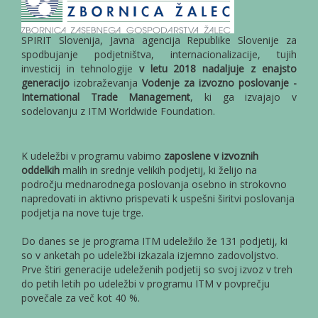
SPIRIT Slovenija, Javna agencija Republike Slovenije za
spodbujanje podjetništva, internacionalizacije, tujih
investicij in tehnologije
v letu 2018 nadaljuje z enajsto
generacijo
izobraževanja
Vodenje za izvozno poslovanje -
International Trade Management
, ki ga izvajajo v
sodelovanju z ITM Worldwide Foundation.
K udeležbi v programu vabimo
zaposlene v izvoznih
oddelkih
malih in srednje velikih podjetij, ki želijo na
področju mednarodnega poslovanja osebno in strokovno
napredovati in aktivno prispevati k uspešni širitvi poslovanja
podjetja na nove tuje trge.
Do danes se je programa ITM udeležilo že 131 podjetij, ki
so v anketah po udeležbi izkazala izjemno zadovoljstvo.
Prve štiri generacije udeleženih podjetij so svoj izvoz v treh
do petih letih po udeležbi v programu ITM v povprečju
povečale za več kot 40 %.