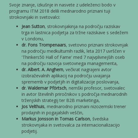
Svoje znanje, izkušnje in nasvete z udeleženci bodo v
programu ITM 2018 delili mednarodno priznani tuji
strokovnjaki in svetovalci:
Jean Sutton
, strokovnjakinja na področju raziskav
trga in lastnica podjetja za tržne raziskave s sedežem
v Londonu,
dr. Fons Trompenaars
, svetovno priznani strokovnjak
na področju medkulturnih razlik, leta 2017 uvrščen v
'Thinkers50 Hall of Fame' med 7 najvplivnejših oseb
na področju razvoja svetovnega managementa,
dr. Albert. A. Anghern
, večkrat nagrajeni avtor
izobraževalnih aplikacij na področju uvajanja
sprememb v podjetjih in digitalizacije poslovanja,
dr. Waldemar Pförtsch
, nemški profesor, svetovalec
in avtor številnih priročnikov s področja mednarodnih
trženjskih strategij ter B2B marketinga,
Jos Velthuis
, mednarodno priznani nizozemski trener
prodajnih in pogajalskih veščin,
Markus Jonsson in Tomas Carlson
, švedska
strokovnjaka in svetovalca za internacionalizacijo
podjetij.