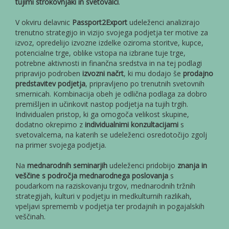
tujimi strokovnjaki in svetovalci
.
V okviru delavnic
Passport2Export
udeleženci analizirajo
trenutno strategijo in vizijo svojega podjetja ter motive za
izvoz, opredelijo izvozne izdelke oziroma storitve, kupce,
potencialne trge, oblike vstopa na izbrane tuje trge,
potrebne aktivnosti in finančna sredstva in na tej podlagi
pripravijo podroben
izvozni načrt
, ki mu dodajo še
prodajno
predstavitev podjetja
, pripravljeno po trenutnih svetovnih
smernicah. Kombinacija obeh je odlična podlaga za dobro
premišljen in učinkovit nastop podjetja na tujih trgih.
Individualen pristop, ki ga omogoča velikost skupine,
dodatno okrepimo z
individualnimi konzultacijami
s
svetovalcema, na katerih se udeleženci osredotočijo zgolj
na primer svojega podjetja.
Na
mednarodnih seminarjih
udeleženci pridobijo
znanja in
veščine s področja mednarodnega poslovanja
s
poudarkom na raziskovanju trgov, mednarodnih tržnih
strategijah, kulturi v podjetju in medkulturnih razlikah,
vpeljavi sprememb v podjetja ter prodajnih in pogajalskih
veščinah.