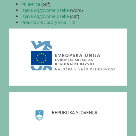
Prijavnica
(pdf)
Izjava odgovorne osebe
(word)
Izjava odgovorne osebe
(pdf)
Predstavitev programa ITM