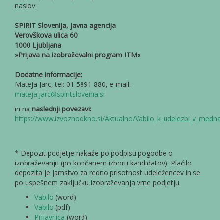
naslov:
SPIRIT Slovenija, javna agencija
Verovškova ulica 60
1000 Ljubljana
»Prijava na izobraževalni program ITM«
Dodatne informacije:
Mateja Jarc, tel: 01 5891 880, e-mail:
mateja.jarc@spiritslovenia.si
in na
naslednji povezavi:
https://www.izvoznookno.si/Aktualno/Vabilo_k_udelezbi_v_me
* Depozit podjetje nakaže po podpisu pogodbe o
izobraževanju (po končanem izboru kandidatov). Plačilo
depozita je jamstvo za redno prisotnost udeležencev in se
po uspešnem zaključku izobraževanja vrne podjetju.
Vabilo
(word)
Vabilo
(pdf)
Prijavnica
(word)