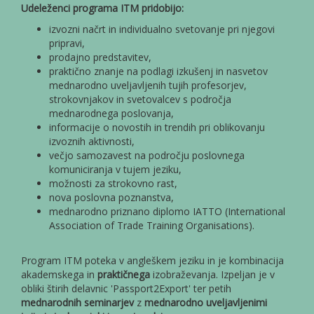
Udeleženci programa ITM pridobijo:
izvozni načrt in individualno svetovanje pri njegovi
pripravi,
prodajno predstavitev,
praktično znanje na podlagi izkušenj in nasvetov
mednarodno uveljavljenih tujih profesorjev,
strokovnjakov in svetovalcev s področja
mednarodnega poslovanja,
informacije o novostih in trendih pri oblikovanju
izvoznih aktivnosti,
večjo samozavest na področju poslovnega
komuniciranja v tujem jeziku,
možnosti za strokovno rast,
nova poslovna poznanstva,
mednarodno priznano diplomo IATTO (International
Association of Trade Training Organisations).
Program ITM poteka v angleškem jeziku in je kombinacija
akademskega in
praktičnega
izobraževanja. Izpeljan je v
obliki štirih delavnic 'Passport2Export' ter petih
mednarodnih seminarjev
z
mednarodno uveljavljenimi