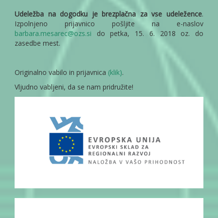
Udeležba na dogodku je brezplačna za vse udeležence
.
Izpolnjeno prijavnico pošljite na e-naslov
barbara.mesarec@ozs.si
do petka, 15. 6. 2018 oz. do
zasedbe mest.
Originalno vabilo in prijavnica
(klik)
.
Vljudno vabljeni, da se nam pridružite!