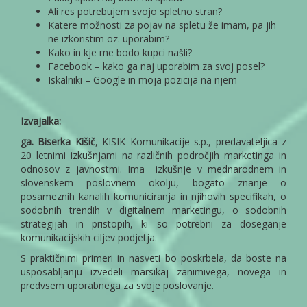
Ali res potrebujem svojo spletno stran?
Katere možnosti za pojav na spletu že imam, pa jih
ne izkoristim oz. uporabim?
Kako in kje me bodo kupci našli?
Facebook – kako ga naj uporabim za svoj posel?
Iskalniki – Google in moja pozicija na njem
Izvajalka:
ga. Biserka Kišič
, KISIK Komunikacije s.p., predavateljica z
20 letnimi izkušnjami na različnih področjih marketinga in
odnosov z javnostmi. Ima izkušnje v mednarodnem in
slovenskem poslovnem okolju, bogato znanje o
posameznih kanalih komuniciranja in njihovih specifikah, o
sodobnih trendih v digitalnem marketingu, o sodobnih
strategijah in pristopih, ki so potrebni za doseganje
komunikacijskih ciljev podjetja.
S praktičnimi primeri in nasveti bo poskrbela, da boste na
usposabljanju izvedeli marsikaj zanimivega, novega in
predvsem uporabnega za svoje poslovanje.