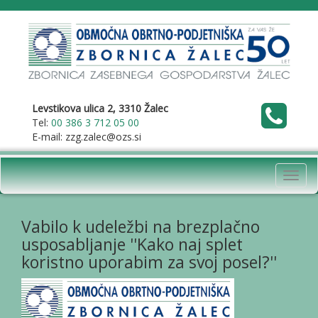
Levstikova ulica 2, 3310 Žalec
Tel:
00 386 3 712 05 00
E-mail: zzg.zalec@ozs.si
Toggl
navig
Vabilo k udeležbi na brezplačno
usposabljanje ''Kako naj splet
koristno uporabim za svoj posel?''