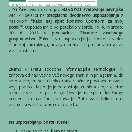
ZZG Žalec vas v okviru projekta
SPOT svetovanje Savinjska
vabi k udeležbi na
brezplačno dvodnevno usposabljanje
z
naslovom
''Kako naj splet koristno uporabim za svoj
posel?''.
Usposabljanje bo potekalo
v torek, 19. 6. in sredo,
20. 6. 2018 v predavalnici Zbornice zasebnega
gospodarstva Žalec
. Na usposabljanju boste izvedeli
marsikaj zanimivega, novega, predvsem pa uporabnega za
vaše poslovanje.
Živimo v svetu sodobne informacijske tehnologije, ki
zahteva od nas vedno več novega znanja in prilagajanja, da
smo v svojem poslu lahko konkurenčni. V poslovnem svetu
velja pravilo, da podjetje ne obstaja, če nima svoje spletne
strani, prav tako pa je oglaševanje na spletu ključnega
pomena za uspešno poslovanje. Zato vam želimo dati
znanje, ki vam bo omogočilo vse to.
Na usposabljanju boste izvedeli:
Zakaj sploh naj bom na spletu?