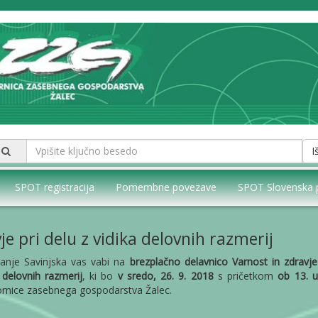
I
SPOT registracija
Pomembne povezave
SPOT Slovenska 
e pri delu z vidika delovnih razmerij
anje Savinjska vas vabi na
brezplačno delavnico Varnost in zdravje
 delovnih razmerij
, ki bo
v sredo, 26. 9. 2018
s pričetkom
ob 13. u
ornice zasebnega gospodarstva Žalec.