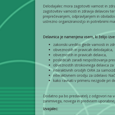
Delodajalec mora zagotoviti varnost in zdra
zagotovitev varnosti in zdravja delavcev te
preprečevanjem, odpravljanjem in obvladov
ustrezno organiziranostjo in potrebnimi mat
Delavnica je namenjena vsem, ki želijo izved
zakonski ureditvi glede varnosti in zdr
obveznostih in pravicah delodajalca,
obveznostih in pravicah delavca,
posledicah zaradi nespoštovanja pred
obveznostih strokovnega delavca za va
interaktivnih orodjih OiRA za samoiz
interaktivnem orodju za izdelavo Na
kako ravnati v primeru nezgode pri de
Dodatno pa bo predavatelj z odgovori na va
zanimivega, novega in predvsem uporabneg
Izvajalec: