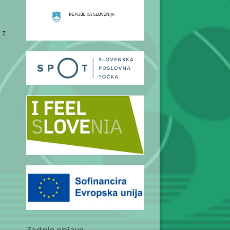
 z
Zadnje objave