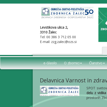
Levstikova ulica 2,
3310 Žalec
Tel: 00 386 3 712 05 00
E-mail: zzg.zalec@ozs.si
e-Glasilo
O zbornici
Članstvo
Delavnica Varnost in zdravj
SPOT svetov
delu z vidika
prostorih Zb