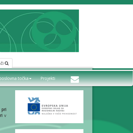
šči
poslovna točka
Projekti
 pri
ri
v