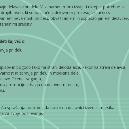
vje delavcev pri delu. V ta namen mora izvajati ukrepe, potrebne za
r drugih oseb, ki so navzoče v delovnem procesu, vključno s
anjem nevarnosti pri delu, obveščanjem in usposabljanjem delavcev,
erialnimi sredstvi.
eti kaj več o:
avja pri delu,
pisov in pogodb tako na strani delodajalca, kakor na strani delavca,
rnost in zdravje pri delu in medicine dela,
delavo Ocene tveganja,
črta promocije zdravja na delovnem mestu,
lu.
ša vprašanja poskrbel, da boste na delavnici izvedeli marsikaj
a za svoje poslovanje.