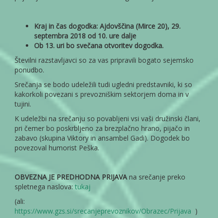
Kraj in čas dogodka: Ajdovščina (Mirce 20), 29.
septembra 2018 od 10. ure dalje
Ob 13. uri bo svečana otvoritev dogodka.
Številni razstavljavci so za vas pripravili bogato sejemsko
ponudbo.
Srečanja se bodo udeležili tudi ugledni predstavniki, ki so
kakorkoli povezani s prevozniškim sektorjem doma in v
tujini.
K udeležbi na srečanju so povabljeni vsi vaši družinski člani,
pri čemer bo poskrbljeno za brezplačno hrano, pijačo in
zabavo (skupina Viktory in ansambel Gadi). Dogodek bo
povezoval humorist Peška.
OBVEZNA JE PREDHODNA PRIJAVA
na srečanje preko
spletnega naslova:
tukaj
(ali:
https://www.gzs.si/srecanjeprevoznikov/Obrazec/Prijava
)