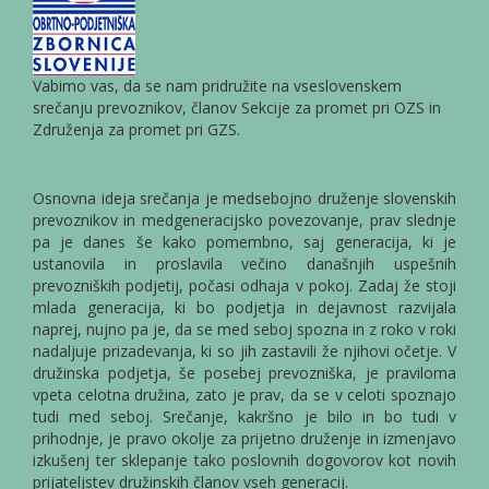
Vabimo vas, da se nam pridružite na vseslovenskem
srečanju prevoznikov, članov Sekcije za promet pri OZS in
Združenja za promet pri GZS.
Osnovna ideja srečanja je medsebojno druženje slovenskih
prevoznikov in medgeneracijsko povezovanje, prav slednje
pa je danes še kako pomembno, saj generacija, ki je
ustanovila in proslavila večino današnjih uspešnih
prevozniških podjetij, počasi odhaja v pokoj. Zadaj že stoji
mlada generacija, ki bo podjetja in dejavnost razvijala
naprej, nujno pa je, da se med seboj spozna in z roko v roki
nadaljuje prizadevanja, ki so jih zastavili že njihovi očetje. V
družinska podjetja, še posebej prevozniška, je praviloma
vpeta celotna družina, zato je prav, da se v celoti spoznajo
tudi med seboj. Srečanje, kakršno je bilo in bo tudi v
prihodnje, je pravo okolje za prijetno druženje in izmenjavo
izkušenj ter sklepanje tako poslovnih dogovorov kot novih
prijateljstev družinskih članov vseh generacij.