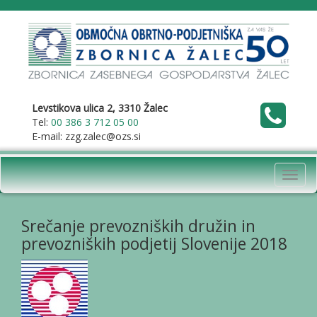
Levstikova ulica 2, 3310 Žalec
Tel:
00 386 3 712 05 00
E-mail: zzg.zalec@ozs.si
Toggl
navig
Srečanje prevozniških družin in
prevozniških podjetij Slovenije 2018