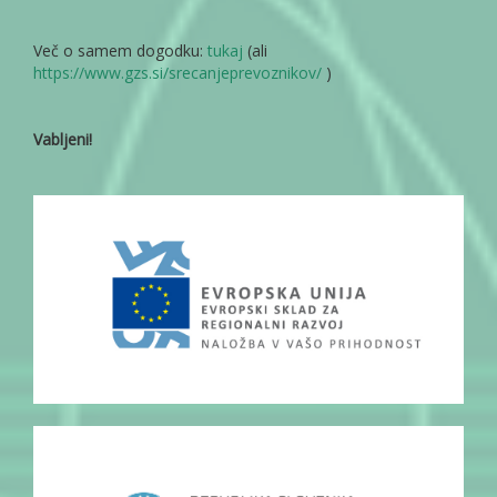
Več o samem dogodku:
tukaj
(ali
https://www.gzs.si/srecanjeprevoznikov/
)
Vabljeni!