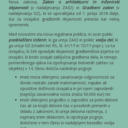
Nova zakona,
Zakon o arhitekturni in inženirski
dejavnosti
(v nadaljevanju ZAID) in
Gradbeni zakon
(v
nadaljevanju GZ), ki se uporabljata od 1. junija 2018 dalje,
sta za izvajalce gradbenih dejavnosti prinesla kar nekaj
sprememb.
Med novostmi sta nova regulirana poklica, in sicer poklic
pooblaščeni inženir
, ki ga ureja ZAID in poklic
vodja del
, ki
ga ureja GZ (Uradni list RS, št. 61/17 in 72/17 popr.). Le-ta
izvajalcu, ki želi opravljati dejavnost gradbeništva (izjema so
izvajalci, ki bodo izvajali zaključna gradbena dela, ki nimajo
pomembnega vpliva na izpolnjevanje bistvenih zahtev za
objekte) v 14. členu določa naslednje pogoje:
imeti mora sklenjeno zavarovanje odgovornosti za
škodo nastalo zaradi malomarnosti, napake ali
opustitve dolžnosti izvajalca in pri njem zaposlenih
(najnižja zavarovalna vsota znaša 50.000 eur) ter
imeti sklenjeno pogodbo o zaposlitvi za polni delovni
čas ali za krajši delovni čas v posebnih primerih v
skladu z zakonom, ki ureja delovna razmerja, z
najmanj enim delavcem, ki izpolnjuje pogoje,
določene v tem členu (v nadaljnjem besedilu: vodja