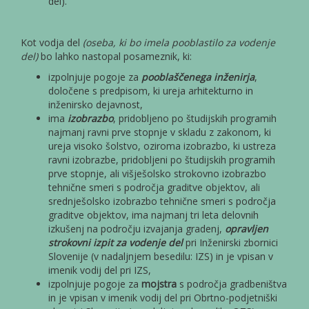
del).
Kot vodja del
(oseba, ki bo imela pooblastilo za vodenje
del)
bo lahko nastopal posameznik, ki:
izpolnjuje pogoje za
pooblaščenega inženirja
,
določene s predpisom, ki ureja arhitekturno in
inženirsko dejavnost,
ima
izobrazbo
, pridobljeno po študijskih programih
najmanj ravni prve stopnje v skladu z zakonom, ki
ureja visoko šolstvo, oziroma izobrazbo, ki ustreza
ravni izobrazbe, pridobljeni po študijskih programih
prve stopnje, ali višješolsko strokovno izobrazbo
tehnične smeri s področja graditve objektov, ali
srednješolsko izobrazbo tehnične smeri s področja
graditve objektov, ima najmanj tri leta delovnih
izkušenj na področju izvajanja gradenj,
opravljen
strokovni izpit za vodenje del
pri Inženirski zbornici
Slovenije (v nadaljnjem besedilu: IZS) in je vpisan v
imenik vodij del pri IZS,
izpolnjuje pogoje za
mojstra
s področja gradbeništva
in je vpisan v imenik vodij del pri Obrtno-podjetniški