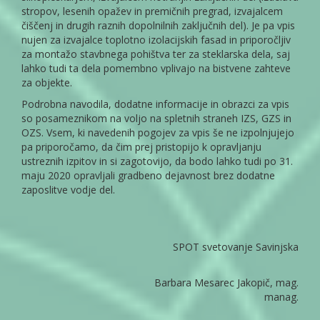
stropov, lesenih opažev in premičnih pregrad, izvajalcem
čiščenj in drugih raznih dopolnilnih zaključnih del). Je pa vpis
nujen za izvajalce toplotno izolacijskih fasad in priporočljiv
za montažo stavbnega pohištva ter za steklarska dela, saj
lahko tudi ta dela pomembno vplivajo na bistvene zahteve
za objekte.
Podrobna navodila, dodatne informacije in obrazci za vpis
so posameznikom na voljo na spletnih straneh IZS, GZS in
OZS. Vsem, ki navedenih pogojev za vpis še ne izpolnjujejo
pa priporočamo, da čim prej pristopijo k opravljanju
ustreznih izpitov in si zagotovijo, da bodo lahko tudi po 31.
maju 2020 opravljali gradbeno dejavnost brez dodatne
zaposlitve vodje del.
SPOT svetovanje Savinjska
Barbara Mesarec Jakopič, mag.
manag.