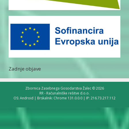
Zadnje objave
Zbornica Zasebnega Gosodarstva Žalec © 2026
RR - Računalniške rešitve d.o.o.
OS: Android | Brskalnik: Chrome 131.0.0.0 | IP: 216.73.217.112