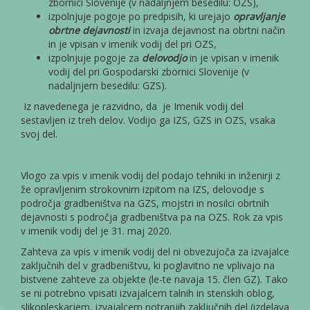
zbornici Slovenije (v nadaljnjem besedilu: OZS),
izpolnjuje pogoje po predpisih, ki urejajo
opravljanje
obrtne dejavnosti
in izvaja dejavnost na obrtni način
in je vpisan v imenik vodij del pri OZS,
izpolnjuje pogoje za
delovodjo
in je vpisan v imenik
vodij del pri Gospodarski zbornici Slovenije (v
nadaljnjem besedilu: GZS).
Iz navedenega je razvidno, da je Imenik vodij del
sestavljen iz treh delov. Vodijo ga IZS, GZS in OZS, vsaka
svoj del.
Vlogo za vpis v imenik vodij del podajo tehniki in inženirji z
že opravljenim strokovnim izpitom na IZS, delovodje s
področja gradbeništva na GZS, mojstri in nosilci obrtnih
dejavnosti s področja gradbeništva pa na OZS. Rok za vpis
v imenik vodij del je 31. maj 2020.
Zahteva za vpis v imenik vodij del ni obvezujoča za izvajalce
zaključnih del v gradbeništvu, ki poglavitno ne vplivajo na
bistvene zahteve za objekte (le-te navaja 15. člen GZ). Tako
se ni potrebno vpisati izvajalcem talnih in stenskih oblog,
slikopleskarjem, izvajalcem notranjih zaključnih del (izdelava