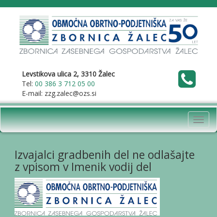
Levstikova ulica 2, 3310 Žalec
Tel:
00 386 3 712 05 00
E-mail: zzg.zalec@ozs.si
Toggl
navig
Izvajalci gradbenih del ne odlašajte
z vpisom v Imenik vodij del