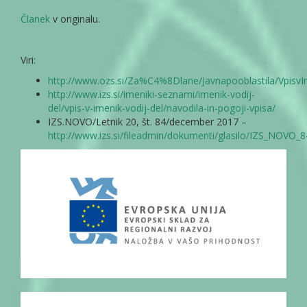
Članek
v originalu.
Viri:
http://www.ozs.si/Za%C4%8Dlane/Javnapooblastila/VpisvI
http://www.izs.si/imeniki-seznami/imenik-vodij-
del/vpis-v-imenik-vodij-del/navodila-in-pogoji-vpisa/
IZS.NOVO/Letnik 20, št. 84/december 2017 –
http://www.izs.si/fileadmin/dokumenti/glasilo/IZS_NOVO_