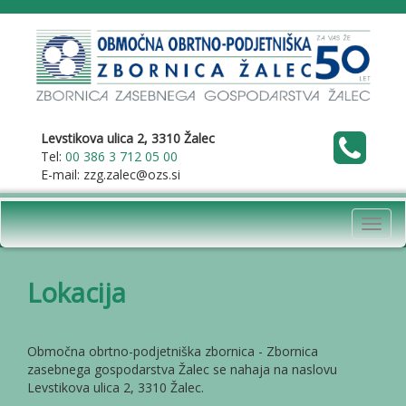
Levstikova ulica 2, 3310 Žalec
Tel:
00 386 3 712 05 00
E-mail: zzg.zalec@ozs.si
Toggl
navig
Lokacija
Območna obrtno-podjetniška zbornica - Zbornica
zasebnega gospodarstva Žalec se nahaja na naslovu
Levstikova ulica 2, 3310 Žalec.